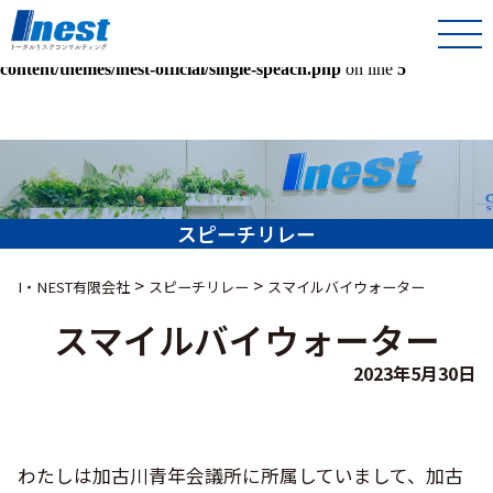
Warning
: Undefined array key 0 in
/home/kir013221/public_html/inest-co-jp/wps/wp-
content/themes/inest-official/single-speach.php
on line
5
スピーチリレー
>
>
I・NEST有限会社
スピーチリレー
スマイルバイウォーター
スマイルバイウォーター
2023年5月30日
わたしは加古川青年会議所に所属していまして、加古