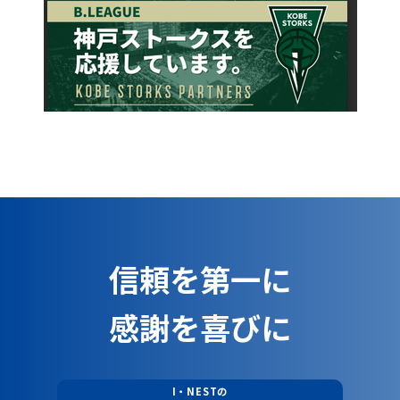
信頼を第一に
感謝を喜びに
I・NESTの