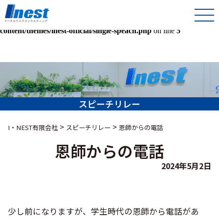
Warning
: Undefined array key 0 in
/home/kir013221/public_html/inest-co-jp/wps/wp-
content/themes/inest-official/single-speach.php
on line
5
スピーチリレー
>
>
I・NEST有限会社
スピーチリレー
恩師からの電話
恩師からの電話
2024年5月2日
少し前になりますが、学生時代の恩師から電話があ