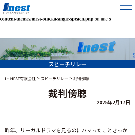
Warning
: Undefined array key 0 in
/home/kir013221/public_html/inest-co-jp/wps/wp-
content/themes/inest-official/single-speach.php
on line
5
スピーチリレー
>
>
I・NEST有限会社
スピーチリレー
裁判傍聴
裁判傍聴
2025年2月17日
昨年、リーガルドラマを見るのにハマったこときっか