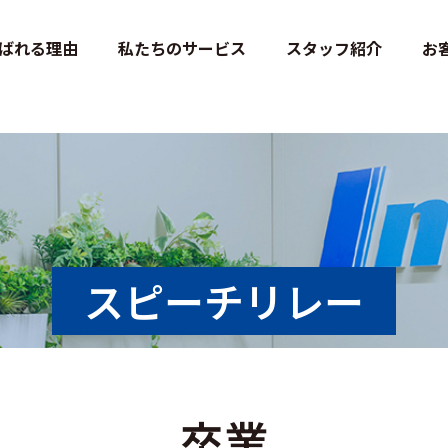
st-co-jp/wps/wp-content/themes/inest-official/single-speach.php
on 
ばれる理由
私たちのサービス
スタッフ紹介
お
スピーチリレー
卒業