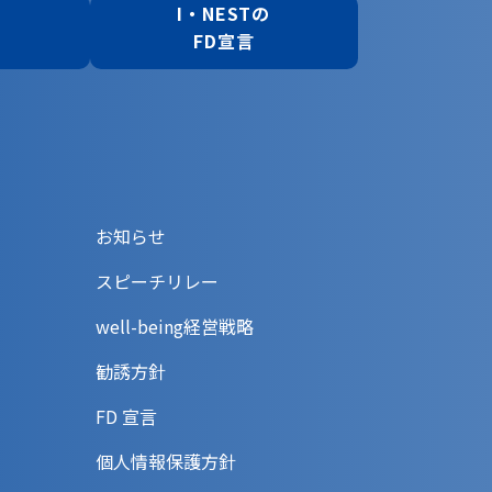
の
I・NESTの
FD宣言
お知らせ
スピーチリレー
well-being経営戦略
勧誘方針
FD 宣言
個人情報保護方針