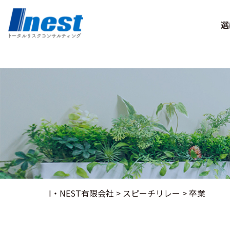
Warning
: Undefined array key 0 in
/home/kir013221/public_html/ine
選
I・NEST有限会社
>
スピーチリレー
>
卒業