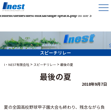
Warning
: Undefined array key 0 in
/home/kir013221/public_html/inest-co-jp/wps/wp-
content/themes/inest-official/single-speach.php
on line
5
スピーチリレー
>
>
I・NEST有限会社
スピーチリレー
最後の夏
最後の夏
2018年9月7日
夏の全国高校野球甲子園大会も終わり、残念ながら負