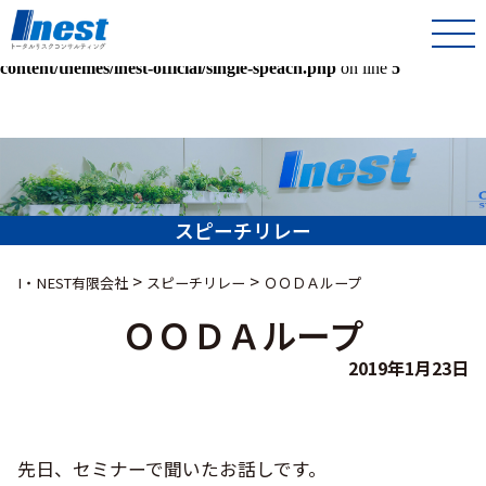
Warning
: Undefined array key 0 in
/home/kir013221/public_html/inest-co-jp/wps/wp-
content/themes/inest-official/single-speach.php
on line
5
スピーチリレー
>
>
I・NEST有限会社
スピーチリレー
ＯＯＤＡループ
ＯＯＤＡループ
2019年1月23日
先日、セミナーで聞いたお話しです。