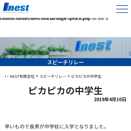
Warning
: Undefined array key 0 in
/home/kir013221/public_html/inest-co-jp/wps/wp-
content/themes/inest-official/single-speach.php
on line
5
スピーチリレー
>
>
I・NEST有限会社
スピーチリレー
ピカピカの中学生
ピカピカの中学生
2019年4月10日
早いもので長男が中学校に入学となりました。