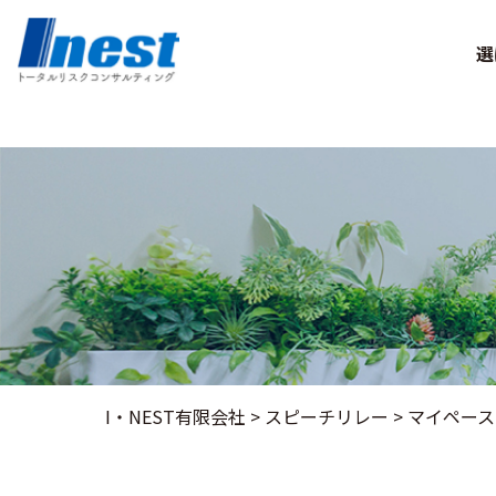
Warning
: Undefined array key 0 in
/home/kir013221/public_html/ine
選
I・NEST有限会社
>
スピーチリレー
>
マイペース