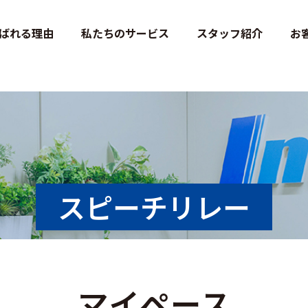
st-co-jp/wps/wp-content/themes/inest-official/single-speach.php
on 
ばれる理由
私たちのサービス
スタッフ紹介
お
スピーチリレー
マイペース