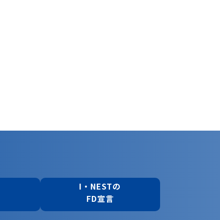
の
I・NESTの
FD宣言