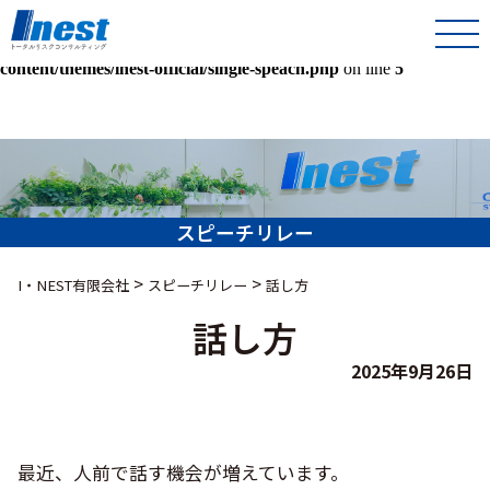
Warning
: Undefined array key 0 in
/home/kir013221/public_html/inest-co-jp/wps/wp-
content/themes/inest-official/single-speach.php
on line
5
スピーチリレー
>
>
I・NEST有限会社
スピーチリレー
話し方
話し方
2025年9月26日
最近、人前で話す機会が増えています。