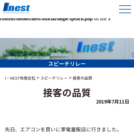
Warning
: Undefined array key 0 in
/home/kir013221/public_html/inest-co-jp/wps/wp-
content/themes/inest-official/single-speach.php
on line
5
スピーチリレー
>
>
I・NEST有限会社
スピーチリレー
接客の品質
接客の品質
2019年7月11日
先日、エアコンを買いに家電量販店に行きました。