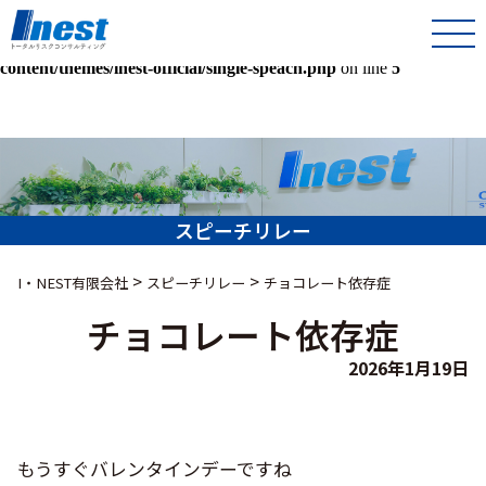
Warning
: Undefined array key 0 in
/home/kir013221/public_html/inest-co-jp/wps/wp-
content/themes/inest-official/single-speach.php
on line
5
スピーチリレー
>
>
I・NEST有限会社
スピーチリレー
チョコレート依存症
チョコレート依存症
2026年1月19日
もうすぐバレンタインデーですね