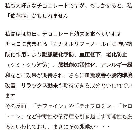
私も大好きなチョコレートですが、もしかすると、私
「依存症」かもしれません
私はほぼ毎日、チョコレート効果を食べています
チョコに含まれる「カカオポリフェノール」は強い抗
酸化作用により
動脈硬化予防
血圧低下
老化防止
、
、
脳機能の活性化
アレルギー緩
（シミ・シワ対策）、
、
和
血流改善
腸内環境
などに効果が期待され、さらに
や
改善
リラックス効果
、
も期待できる成分といわれてい
ます
その反面、「カフェイン」や「テオブロミン」「セロ
トニン」など中毒性や依存症を引き起こす可能性もあ
るといわれており、まさにその兆候が・・・