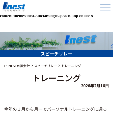
Warning
: Undefined array key 0 in
/home/kir013221/public_html/inest-co-jp/wps/wp-
content/themes/inest-official/single-speach.php
on line
5
スピーチリレー
>
>
I・NEST有限会社
スピーチリレー
トレーニング
トレーニング
2026年2月16日
今年の１月から月一でパーソナルトレーニングに通っ