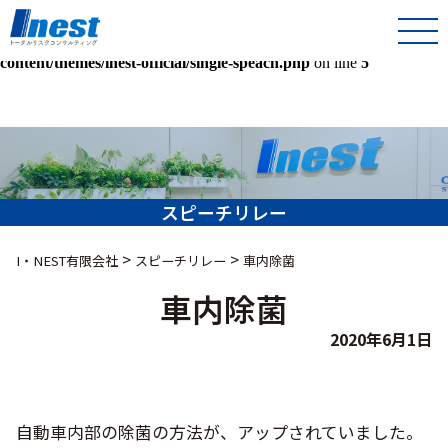
Warning
: Undefined array key 0 in
/home/kir013221/public_html/inest-co-jp/wps/wp-
content/themes/inest-official/single-speach.php
on line
5
スピーチリレー
>
>
I・NEST有限会社
スピーチリレー
車内除菌
車内除菌
2020年6月1日
自動車内部の除菌の方法が、アップされていました。