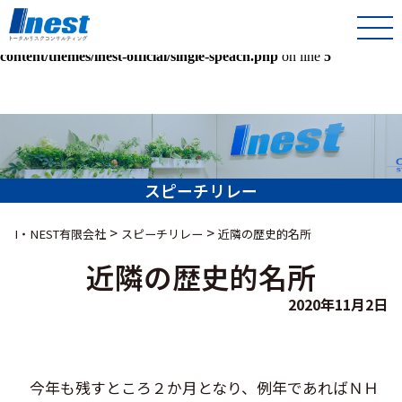
Warning
: Undefined array key 0 in
/home/kir013221/public_html/inest-co-jp/wps/wp-
content/themes/inest-official/single-speach.php
on line
5
スピーチリレー
>
>
I・NEST有限会社
スピーチリレー
近隣の歴史的名所
近隣の歴史的名所
2020年11月2日
今年も残すところ２か月となり、例年であればＮＨ