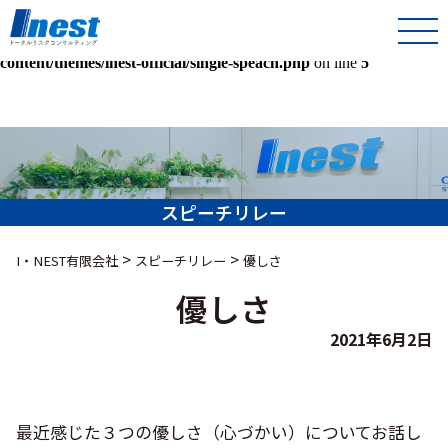
Warning
: Undefined array key 0 in
/home/kir013221/public_html/inest-co-jp/wps/wp-
content/themes/inest-official/single-speach.php
on line
5
スピーチリレー
>
>
I・NEST有限会社
スピーチリレー
優しさ
優しさ
2021年6月2日
最近感じた３つの優しさ（心づかい）についてお話し