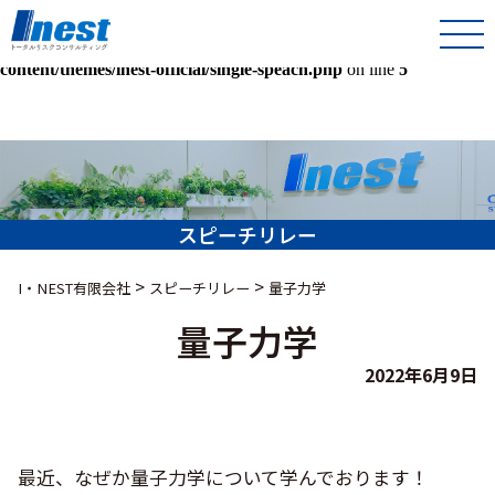
Warning
: Undefined array key 0 in
/home/kir013221/public_html/inest-co-jp/wps/wp-
content/themes/inest-official/single-speach.php
on line
5
スピーチリレー
>
>
I・NEST有限会社
スピーチリレー
量子力学
量子力学
2022年6月9日
最近、なぜか量子力学について学んでおります！